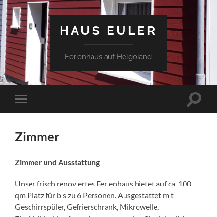
HAUS EULER
Ferienhaus auf Helgoland
Suchfe
Mobile-
ein-/a
Menü
ein-/ausblenden
Zimmer
Zimmer und Ausstattung
Unser frisch renoviertes Ferienhaus bietet auf ca. 100
qm Platz für bis zu 6 Personen. Ausgestattet mit
Geschirrspüler, Gefrierschrank, Mikrowelle,